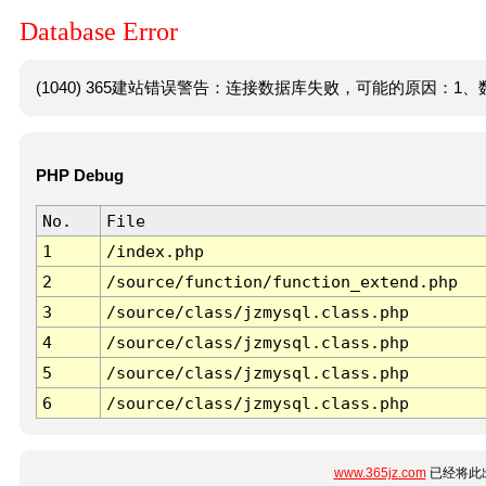
Database Error
(1040) 365建站错误警告：连接数据库失败，可能的原因：1、数
PHP Debug
No.
File
1
/index.php
2
/source/function/function_extend.php
3
/source/class/jzmysql.class.php
4
/source/class/jzmysql.class.php
5
/source/class/jzmysql.class.php
6
/source/class/jzmysql.class.php
www.365jz.com
已经将此