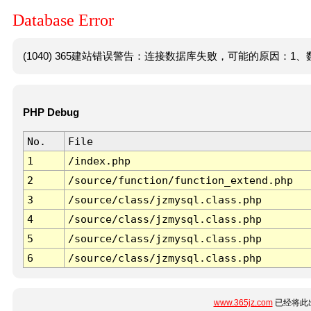
Database Error
(1040) 365建站错误警告：连接数据库失败，可能的原因：1、数
PHP Debug
No.
File
1
/index.php
2
/source/function/function_extend.php
3
/source/class/jzmysql.class.php
4
/source/class/jzmysql.class.php
5
/source/class/jzmysql.class.php
6
/source/class/jzmysql.class.php
www.365jz.com
已经将此