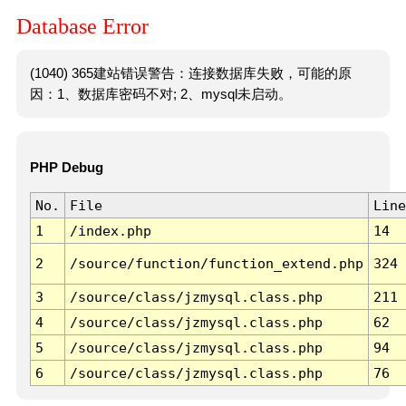
Database Error
(1040) 365建站错误警告：连接数据库失败，可能的原
因：1、数据库密码不对; 2、mysql未启动。
PHP Debug
No.
File
Line
1
/index.php
14
2
/source/function/function_extend.php
324
3
/source/class/jzmysql.class.php
211
4
/source/class/jzmysql.class.php
62
5
/source/class/jzmysql.class.php
94
6
/source/class/jzmysql.class.php
76