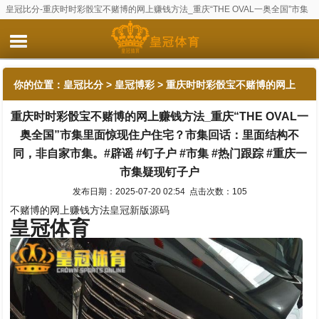
皇冠比分-重庆时时彩骰宝不赌博的网上赚钱方法_重庆“THE OVAL一奥全国”市集
里面惊现住户住宅？市集回话：里面结构不同，非自家市集。#辟谣 #钉子户 #市
集 #热门跟踪 #重庆一市集疑现钉子户
你的位置：
皇冠比分
>
皇冠博彩
> 重庆时时彩骰宝不赌博的网上
重庆时时彩骰宝不赌博的网上赚钱方法_重庆“THE OVAL一
赚钱方法_重庆“THE OVAL一奥全国”市集里面惊现住户住宅？市
奥全国”市集里面惊现住户住宅？市集回话：里面结构不
同，非自家市集。#辟谣 #钉子户 #市集 #热门跟踪 #重庆一
集回话：里面结构不同，非自家市集。#辟谣 #钉子户 #市集 #热门
市集疑现钉子户
跟踪 #重庆一市集疑现钉子户
发布日期：2025-07-20 02:54 点击次数：105
不赌博的网上赚钱方法
皇冠新版源码
皇冠体育