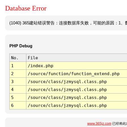
Database Error
(1040) 365建站错误警告：连接数据库失败，可能的原因：1、数
PHP Debug
No.
File
1
/index.php
2
/source/function/function_extend.php
3
/source/class/jzmysql.class.php
4
/source/class/jzmysql.class.php
5
/source/class/jzmysql.class.php
6
/source/class/jzmysql.class.php
www.365jz.com
已经将此