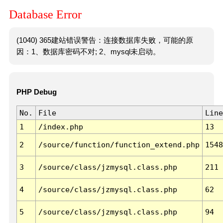
Database Error
(1040) 365建站错误警告：连接数据库失败，可能的原
因：1、数据库密码不对; 2、mysql未启动。
PHP Debug
No.
File
Line
1
/index.php
13
2
/source/function/function_extend.php
1548
3
/source/class/jzmysql.class.php
211
4
/source/class/jzmysql.class.php
62
5
/source/class/jzmysql.class.php
94