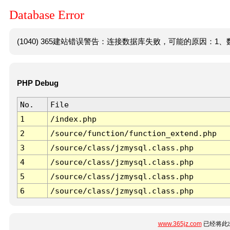
Database Error
(1040) 365建站错误警告：连接数据库失败，可能的原因：1、数
PHP Debug
No.
File
1
/index.php
2
/source/function/function_extend.php
3
/source/class/jzmysql.class.php
4
/source/class/jzmysql.class.php
5
/source/class/jzmysql.class.php
6
/source/class/jzmysql.class.php
www.365jz.com
已经将此