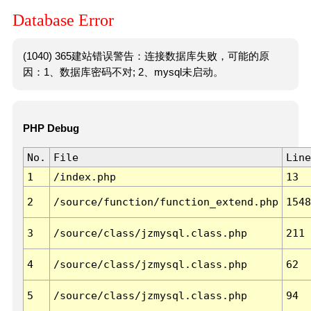
Database Error
(1040) 365建站错误警告：连接数据库失败，可能的原
因：1、数据库密码不对; 2、mysql未启动。
PHP Debug
No.
File
Line
1
/index.php
13
2
/source/function/function_extend.php
1548
3
/source/class/jzmysql.class.php
211
4
/source/class/jzmysql.class.php
62
5
/source/class/jzmysql.class.php
94