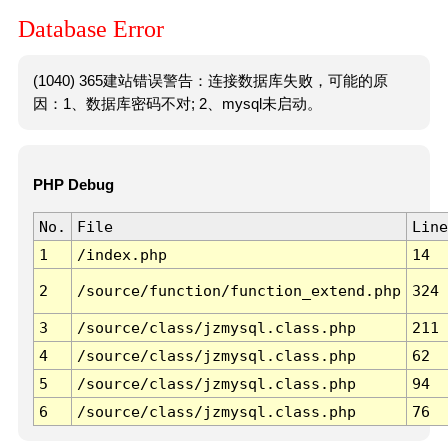
Database Error
(1040) 365建站错误警告：连接数据库失败，可能的原
因：1、数据库密码不对; 2、mysql未启动。
PHP Debug
No.
File
Line
1
/index.php
14
2
/source/function/function_extend.php
324
3
/source/class/jzmysql.class.php
211
4
/source/class/jzmysql.class.php
62
5
/source/class/jzmysql.class.php
94
6
/source/class/jzmysql.class.php
76