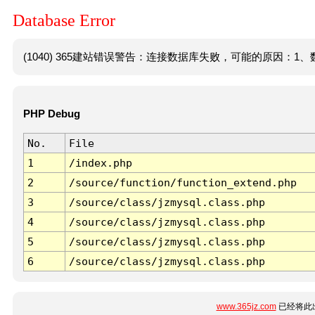
Database Error
(1040) 365建站错误警告：连接数据库失败，可能的原因：1、数
PHP Debug
No.
File
1
/index.php
2
/source/function/function_extend.php
3
/source/class/jzmysql.class.php
4
/source/class/jzmysql.class.php
5
/source/class/jzmysql.class.php
6
/source/class/jzmysql.class.php
www.365jz.com
已经将此