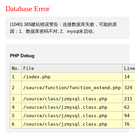
Database Error
(1040) 365建站错误警告：连接数据库失败，可能的原
因：1、数据库密码不对; 2、mysql未启动。
PHP Debug
No.
File
Line
1
/index.php
14
2
/source/function/function_extend.php
324
3
/source/class/jzmysql.class.php
211
4
/source/class/jzmysql.class.php
62
5
/source/class/jzmysql.class.php
94
6
/source/class/jzmysql.class.php
76