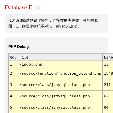
Database Error
(1040) 365建站错误警告：连接数据库失败，可能的原
因：1、数据库密码不对; 2、mysql未启动。
PHP Debug
No.
File
Line
1
/index.php
13
2
/source/function/function_extend.php
1548
3
/source/class/jzmysql.class.php
211
4
/source/class/jzmysql.class.php
62
5
/source/class/jzmysql.class.php
94