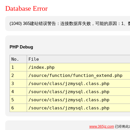
Database Error
(1040) 365建站错误警告：连接数据库失败，可能的原因：1、数
PHP Debug
No.
File
1
/index.php
2
/source/function/function_extend.php
3
/source/class/jzmysql.class.php
4
/source/class/jzmysql.class.php
5
/source/class/jzmysql.class.php
6
/source/class/jzmysql.class.php
www.365jz.com
已经将此