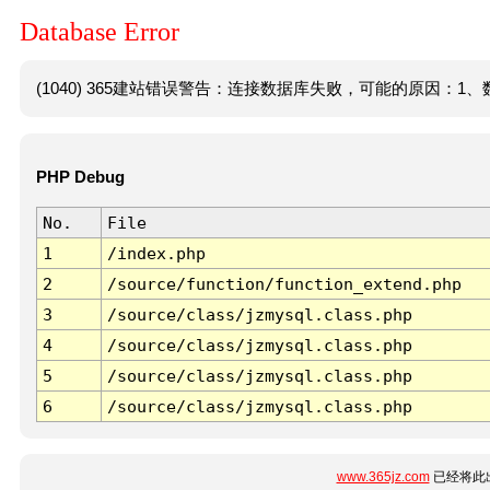
Database Error
(1040) 365建站错误警告：连接数据库失败，可能的原因：1、数
PHP Debug
No.
File
1
/index.php
2
/source/function/function_extend.php
3
/source/class/jzmysql.class.php
4
/source/class/jzmysql.class.php
5
/source/class/jzmysql.class.php
6
/source/class/jzmysql.class.php
www.365jz.com
已经将此