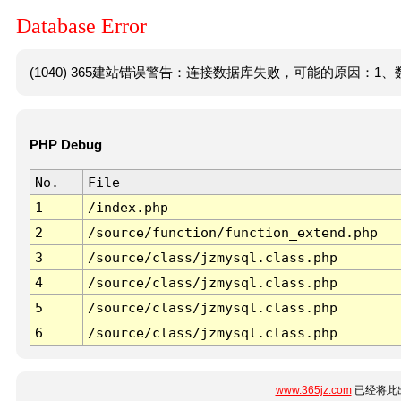
Database Error
(1040) 365建站错误警告：连接数据库失败，可能的原因：1、数
PHP Debug
No.
File
1
/index.php
2
/source/function/function_extend.php
3
/source/class/jzmysql.class.php
4
/source/class/jzmysql.class.php
5
/source/class/jzmysql.class.php
6
/source/class/jzmysql.class.php
www.365jz.com
已经将此