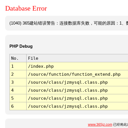
Database Error
(1040) 365建站错误警告：连接数据库失败，可能的原因：1、数
PHP Debug
No.
File
1
/index.php
2
/source/function/function_extend.php
3
/source/class/jzmysql.class.php
4
/source/class/jzmysql.class.php
5
/source/class/jzmysql.class.php
6
/source/class/jzmysql.class.php
www.365jz.com
已经将此