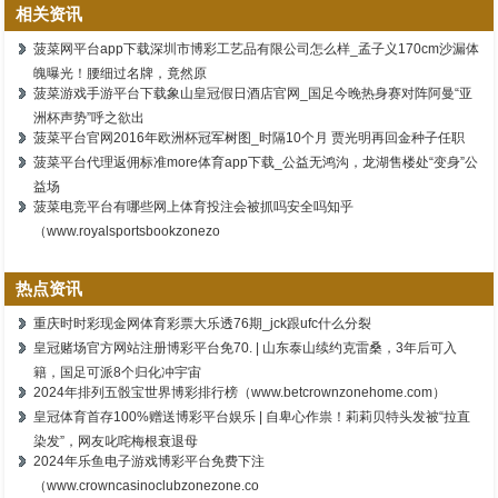
相关资讯
菠菜网平台app下载深圳市博彩工艺品有限公司怎么样_孟子义170cm沙漏体
魄曝光！腰细过名牌，竟然原
菠菜游戏手游平台下载象山皇冠假日酒店官网_国足今晚热身赛对阵阿曼“亚
洲杯声势”呼之欲出
菠菜平台官网2016年欧洲杯冠军树图_时隔10个月 贾光明再回金种子任职
菠菜平台代理返佣标准more体育app下载_公益无鸿沟，龙湖售楼处“变身”公
益场
菠菜电竞平台有哪些网上体育投注会被抓吗安全吗知乎
（www.royalsportsbookzonezo
热点资讯
重庆时时彩现金网体育彩票大乐透76期_jck跟ufc什么分裂
皇冠赌场官方网站注册博彩平台免70. | 山东泰山续约克雷桑，3年后可入
籍，国足可派8个归化冲宇宙
2024年排列五骰宝世界博彩排行榜（www.betcrownzonehome.com）
皇冠体育首存100%赠送博彩平台娱乐 | 自卑心作祟！莉莉贝特头发被“拉直
染发”，网友叱咤梅根衰退母
2024年乐鱼电子游戏博彩平台免费下注
（www.crowncasinoclubzonezone.co