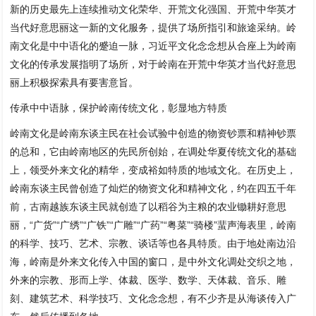
新的历史最先上连续推动文化荣华、开荒文化强国、开荒中华英才
当代好意思丽这一新的文化服务，提供了场所指引和旅途采纳。岭
南文化是中中语化的蹙迫一脉，习近平文化念念想从合座上为岭南
文化的传承发展指明了场所，对于岭南在开荒中华英才当代好意思
丽上积极探索具有要害意旨。
传承中中语脉，保护岭南传统文化，彰显地方特质
岭南文化是岭南东谈主民在社会试验中创造的物资钞票和精神钞票
的总和，它由岭南地区的先民所创始，在调处华夏传统文化的基础
上，领受外来文化的精华，变成裕如特质的地域文化。在历史上，
岭南东谈主民曾创造了灿烂的物资文化和精神文化，约在四五千年
前，古南越族东谈主民就创造了以稻谷为主粮的农业锄耕好意思
丽，“广货”“广绣”“广铁”“广雕”“广药”“粤菜”“骑楼”蜚声海表里，岭南
的科学、技巧、艺术、宗教、谈话等也各具特质。由于地处南边沿
海，岭南是外来文化传入中国的窗口，是中外文化调处交织之地，
外来的宗教、形而上学、体裁、医学、数学、天体裁、音乐、雕
刻、建筑艺术、科学技巧、文化念念想，有不少齐是从海谈传入广