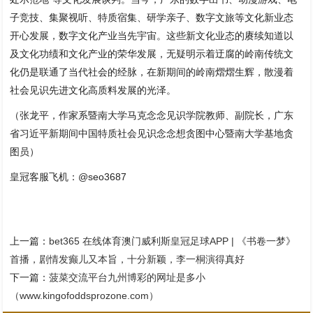
子竞技、集聚视听、特质宿集、研学亲子、数字文旅等文化新业态
开心发展，数字文化产业当先宇宙。这些新文化业态的赓续知道以
及文化功绩和文化产业的荣华发展，无疑明示着迂腐的岭南传统文
化仍是联通了当代社会的经脉，在新期间的岭南熠熠生辉，散漫着
社会见识先进文化高质料发展的光泽。
（张龙平，作家系暨南大学马克念念见识学院教师、副院长，广东
省习近平新期间中国特质社会见识念念想贪图中心暨南大学基地贪
图员）
皇冠客服飞机：@seo3687
上一篇：
bet365 在线体育澳门威利斯皇冠足球APP | 《书卷一梦》
首播，剧情发癫儿又本旨，十分新颖，李一桐演得真好
下一篇：
菠菜交流平台九州博彩的网址是多小
（www.kingofoddsprozone.com）