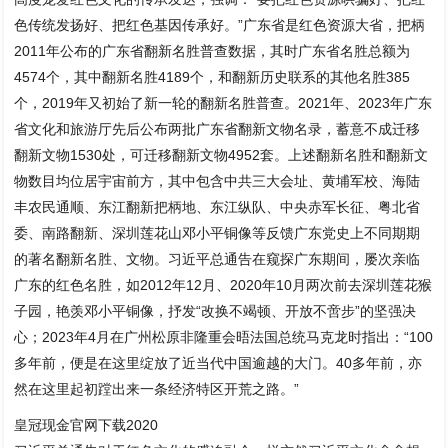
色传统发扬好、把红色基因传承好。”广东省是红色资源大省，把柄
2011年公布的广东省翻新名胜普查数据，其时广东省名胜总额为
4574个，其中翻新名胜4189个，和翻新历史联系的其他名胜385
个，2019年又初始了新一轮的翻新名胜普查。2021年、2023年广东
省文化和旅游厅先后公布两批广东省翻新文物名录，蓄意不成迁移
翻新文物1530处，可迁移翻新文物4952套。上述翻新名胜和翻新文
物数目均位居宇宙前方，其中包含中共三大会址、黄埔军校、海陆
丰农民通顺、东江翻新把柄地、东江纵队、中央赤军长征、粤北省
委、南路翻新、深圳莲花山邓小平铜像等反馈广东党史上不同期期
的著名翻新名胜、文物。习近平总通告在窥探广东期间，屡次亲临
广东的红色名胜，如2012年12月、2020年10月两次前去深圳莲花猴
子园，艳羡邓小平铜像，抒发“改换不竭顿、开放不啻步”的坚强决
心；2023年4月在广州松原非隆重会晤法国总统马克龙时指出：“100
多年前，便是在这里绽放了近当代中国逾越的大门。40多年前，亦
然在这里起初蹚出来一条经济特区开荒之路。”
皇冠现金官网下载2020