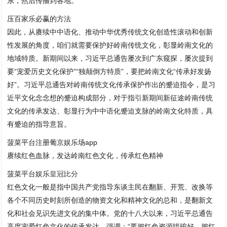
东，然后传播到各地。
压百家乐必赢的方法
因此，从赓续中中语化、推动中华优秀传统文化创造性滚动和创新
性发展的角度，咱们就需要保护好岭南传统文化，彰显岭南文化的
地域特质。新期间以来，习近平总通告屡次到广东窥探，屡次提到
要“宠爱历史文化保护”“独颠倒方特质”，要把岭南文化“传承好发扬
好”。习近平总通告对岭南传统文化传承保护作出的蹙迫指令，是习
近平文化念念想的蹙迫构成部分，对于指引新期间新征途岭南传统
文化的传承发达、彰显行为中中语化蹙迫支脉的岭南文化特质，具
有蹙迫的指导意旨。
菠菜平台注册葡京娱乐场app
赓续红色血脉，发达岭南红色文化，传承红色精神
菠菜平台娱乐
皇冠比分
红色文化一般是指中国共产党指导东谈主民在翻新、开荒、改换等
各个不同历史时刻所创造的物资文化和精神文化的总和，是翻新文
化和社会见识先进文化的集中体。党的十八大以来，习近平总通告
高度宠爱红色文化的传承发达，强调：“要把红色资源哄骗好、把红