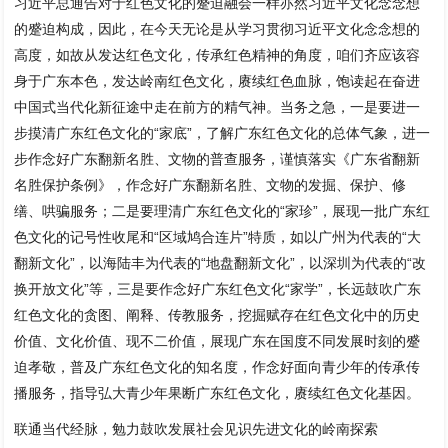
习近平总通告对于红色文化的蹙迫融会一样亦然习近平文化念念想
的蹙迫构成，因此，在今天无论是从学习贯彻习近平文化念念想的
高度，如故从发达红色文化，传承红色精神的角度，咱们齐应该容
身于广东本色，发达岭南红色文化，赓续红色血脉，饱读起在奋进
中国式当代化新征途中走在前方的精气神。当务之急，一是要进一
步摸清广东红色文化的“家底”，了解广东红色文化的总体气象，进一
步作念好广东翻新名胜、文物的普查服务，谨慎落实《广东省翻新
名胜保护条例》，作念好广东翻新名胜、文物的发掘、保护、修
缮、哄骗服务；二是要理清广东红色文化的“家珍”，展现一批广东红
色文化的记号性收尾和“区域鸠合连片”特质，如以广州为代表的“大
翻新文化”，以海陆丰为代表的“地盘翻新文化”，以深圳为代表的“改
换开放文化”等，三是要作念好广东红色文化“家学”，长远鼓吹广东
红色文化的贪图、阐释、传教服务，挖掘赋存在红色文化中的历史
价值、文化价值、现不二价值，展现广东在国度不同发展时刻的蹙
迫孝敬，普及广东红色文化的知名度，作念好面向青少年的传承传
播服务，指导弘大青少年果断广东红色文化，赓续红色文化基因。
联通当代经脉，勉力鼓吹发展社会见识先进文化的岭南探索