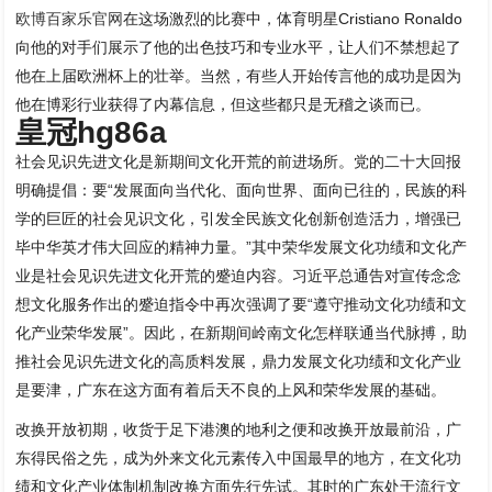
欧博百家乐官网
在这场激烈的比赛中，体育明星Cristiano Ronaldo
向他的对手们展示了他的出色技巧和专业水平，让人们不禁想起了
他在上届欧洲杯上的壮举。当然，有些人开始传言他的成功是因为
他在博彩行业获得了内幕信息，但这些都只是无稽之谈而已。
皇冠hg86a
社会见识先进文化是新期间文化开荒的前进场所。党的二十大回报
明确提倡：要“发展面向当代化、面向世界、面向已往的，民族的科
学的巨匠的社会见识文化，引发全民族文化创新创造活力，增强已
毕中华英才伟大回应的精神力量。”其中荣华发展文化功绩和文化产
业是社会见识先进文化开荒的蹙迫内容。习近平总通告对宣传念念
想文化服务作出的蹙迫指令中再次强调了要“遵守推动文化功绩和文
化产业荣华发展”。因此，在新期间岭南文化怎样联通当代脉搏，助
推社会见识先进文化的高质料发展，鼎力发展文化功绩和文化产业
是要津，广东在这方面有着后天不良的上风和荣华发展的基础。
改换开放初期，收货于足下港澳的地利之便和改换开放最前沿，广
东得民俗之先，成为外来文化元素传入中国最早的地方，在文化功
绩和文化产业体制机制改换方面先行先试。其时的广东处于流行文