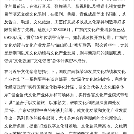
化的最前沿，在流行音乐、歌舞演艺、影视剧以及播送电视文娱栏
目等演艺文娱文化限制，在报刊、典籍、音像成品等出书限制，以
及告白、动漫、文化旅游、工艺好意思术以及文化家具制造等好多
限制霸占了先机。适度到2023年6月，广东的文化产业增多值已达
6910亿元，贯穿19年位居宇宙第一。如若说改换开放初期，广东的
文化功绩与文化产业发展与“靠山吃山”密切联系，那么近些年，尤其
是新期间以来文化功绩与文化产业发展，则与新期间的顶层联想，
强调“文化强国”“文化强省”总体计谋密不成分。
在习近平文化念念想指引下，国度层面就荣华发展文化功绩和文化
产业作出了一系列要害有谈判部署，如“深化文化体制改换，完善文
化经济政策”“实行国度文化数字化计谋，健全当代各人文化服务体
系”“健全当代文化产业体系和商场体系，实行要害文化产业模式带动
计谋”“坚合手以文塑旅、以旅彰文，鼓吹文化和旅游深度调处发
展”等。广东省紧跟中央的有谈判部署，就文化功绩和文化产业发展
作出一系列具体的服务部署，尤其是鸠合数字期间的文化新业态、
文化新条目，提倡“打造数字文化引颈地、文化创意新高地、文旅调
处示范地”等文化发展谈判。当今，广东的数字出书、动漫游戏、电