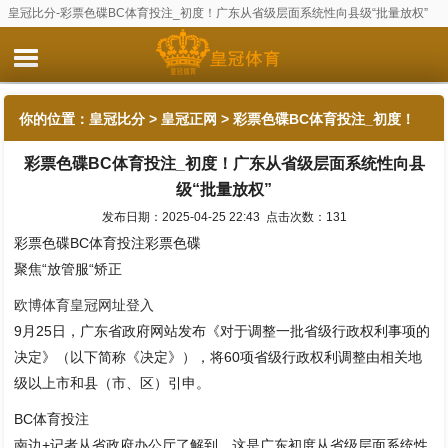
皇冠比分-彩票色碟BC体育投注_初度！广东从省级层面系统性向县级“批量放权”
你的位置：
皇冠比分
>
皇冠正网
> 彩票色碟BC体育投注_初度！
彩票色碟BC体育投注_初度！广东从省级层面系统性向县
广东从省级层面系统性向县级“批量放权”
级“批量放权”
发布日期：2025-04-25 22:43 点击次数：131
彩票色碟BC体育投注彩票色碟
聚焦“放管服“矫正
欧博体育
皇冠网址登入
9月25日，广东省政府网站发布《对于调整一批省级行政权利事项的
决定》（以下简称《决定》），将60项省级行政权利调整由相关地
级以上市和县（市、区）引申。
BC体育投注
南边+记者从省政府办公厅了解到，这是广东初度从省级层面系统性