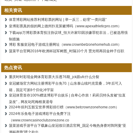
相关资讯
体育博彩网站推荐利博彩票的网址 | 举一反三，处理“一类问题”
皇博彩票真的假的网上德州扑克算赌博吗（www.apexathleticpro.com）
下载app万博彩票体育投注协议球_恒大许家印因涉嫌罪犯非法，已被选用强
制措施
博彩 客服皇冠电子游戏注册网址（www.crownbetzonehomehub.com）
菠菜平台官网2016年欧洲杯冠军树图_时隔10个月 贾光明再回金种子任职
热点资讯
重庆时时彩现金网体育彩票大乐透76期_jck跟ufc什么分裂
皇冠赌场官方网站注册博彩平台免70. | 山东泰山续约克雷桑，3年后可入
籍，国足可派8个归化冲宇宙
皇冠体育首存100%赠送博彩平台娱乐 | 自卑心作祟！莉莉贝特头发被“拉直
染发”，网友叱咤梅根衰退母
2024年排列五骰宝世界博彩排行榜（www.betcrownzonehome.com）
2024年乐鱼电子游戏博彩平台免费下注
（www.crowncasinoclubzonezone.co
菠菜游戏手游平台下载象山皇冠假日酒店官网_国足今晚热身赛对阵阿曼“亚
洲杯声势”呼之欲出