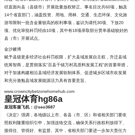
径直面向县（县级市）开展批量放权矫正。事名目次共60项，触及
14个省直部门，涵盖投资、用地、用林、交通、生态环保、文化旅
游等限制一批含金量较高的权利事项，鉴识为请托30项、下放20
项、优化审批科罚经由10项，其中有18项录取部分贯串基础较好的
县（市）开展试点。
金沙赌博
赋予县级更多经济社会科罚权限，扩大县域发展自主权，升迁县域
统筹智商，是贯彻落实“百县千镇万村高质料发展工程”的首要举措，
对于加速构建相沿县域经济发展轨制体系、促进城乡区域市欢发展
和充分激勉县域发展能源活力具有首要意旨。
www.crowncitybetzonehomehub.com
皇冠体育hg86a
皇冠客服飞机：@seo3687
《决定》强调，各地级以上市、各县（市、区）和省相关部门要依
照权利隆重组织引申，加强连络交流，确保关系行政权利放得下、
接得住、管得好、有监督。其中，省相关部门要进一步加大责任力