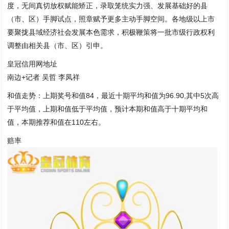
度，无间真切放权赋能矫正，录取笼统实力强、发展基础好的县
（市、区）手脚试点，照章赋予更多主动手脚空间。各地级以上市
要聚拢县域经济社会发展本色需求，积极鞭策将一批市级行政权利
调整由相关县（市、区）引申。
皇冠信用网地址
南边+记者 吴哲 李凤祥
和值走势：上期奖号和值84，最近十期平均和值为96.90,其中5次高
于平均值，上期和值低于平均值，预计本期和值高于十期平均和
值，本期推荐和值在110左右。
赔率