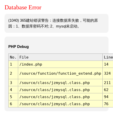
Database Error
(1040) 365建站错误警告：连接数据库失败，可能的原
因：1、数据库密码不对; 2、mysql未启动。
PHP Debug
No.
File
Line
1
/index.php
14
2
/source/function/function_extend.php
324
3
/source/class/jzmysql.class.php
211
4
/source/class/jzmysql.class.php
62
5
/source/class/jzmysql.class.php
94
6
/source/class/jzmysql.class.php
76