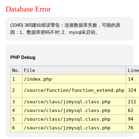
Database Error
(1040) 365建站错误警告：连接数据库失败，可能的原
因：1、数据库密码不对; 2、mysql未启动。
PHP Debug
No.
File
Line
1
/index.php
14
2
/source/function/function_extend.php
324
3
/source/class/jzmysql.class.php
211
4
/source/class/jzmysql.class.php
62
5
/source/class/jzmysql.class.php
94
6
/source/class/jzmysql.class.php
76