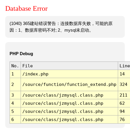
Database Error
(1040) 365建站错误警告：连接数据库失败，可能的原
因：1、数据库密码不对; 2、mysql未启动。
PHP Debug
No.
File
Line
1
/index.php
14
2
/source/function/function_extend.php
324
3
/source/class/jzmysql.class.php
211
4
/source/class/jzmysql.class.php
62
5
/source/class/jzmysql.class.php
94
6
/source/class/jzmysql.class.php
76