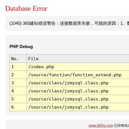
Database Error
(1040) 365建站错误警告：连接数据库失败，可能的原因：1、数
PHP Debug
No.
File
1
/index.php
2
/source/function/function_extend.php
3
/source/class/jzmysql.class.php
4
/source/class/jzmysql.class.php
5
/source/class/jzmysql.class.php
6
/source/class/jzmysql.class.php
www.365jz.com
已经将此