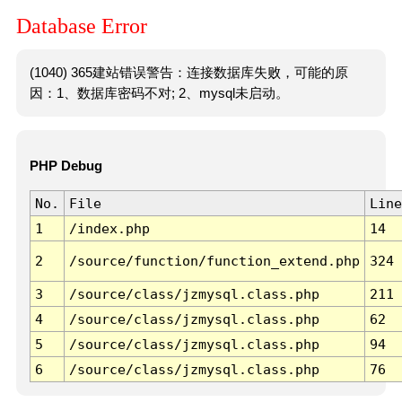
Database Error
(1040) 365建站错误警告：连接数据库失败，可能的原
因：1、数据库密码不对; 2、mysql未启动。
PHP Debug
No.
File
Line
1
/index.php
14
2
/source/function/function_extend.php
324
3
/source/class/jzmysql.class.php
211
4
/source/class/jzmysql.class.php
62
5
/source/class/jzmysql.class.php
94
6
/source/class/jzmysql.class.php
76