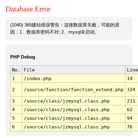
Database Error
(1040) 365建站错误警告：连接数据库失败，可能的原
因：1、数据库密码不对; 2、mysql未启动。
PHP Debug
No.
File
Line
1
/index.php
14
2
/source/function/function_extend.php
324
3
/source/class/jzmysql.class.php
211
4
/source/class/jzmysql.class.php
62
5
/source/class/jzmysql.class.php
94
6
/source/class/jzmysql.class.php
76