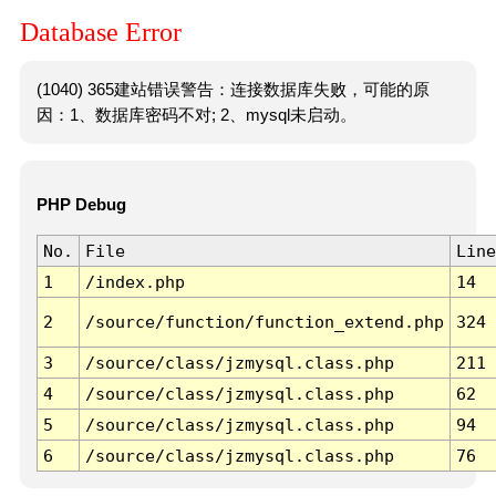
Database Error
(1040) 365建站错误警告：连接数据库失败，可能的原
因：1、数据库密码不对; 2、mysql未启动。
PHP Debug
No.
File
Line
1
/index.php
14
2
/source/function/function_extend.php
324
3
/source/class/jzmysql.class.php
211
4
/source/class/jzmysql.class.php
62
5
/source/class/jzmysql.class.php
94
6
/source/class/jzmysql.class.php
76