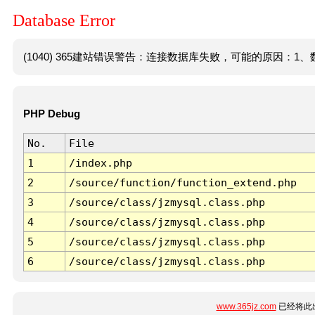
Database Error
(1040) 365建站错误警告：连接数据库失败，可能的原因：1、数
PHP Debug
No.
File
1
/index.php
2
/source/function/function_extend.php
3
/source/class/jzmysql.class.php
4
/source/class/jzmysql.class.php
5
/source/class/jzmysql.class.php
6
/source/class/jzmysql.class.php
www.365jz.com
已经将此