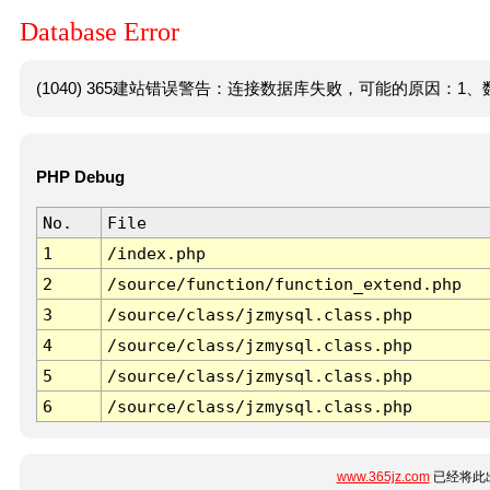
Database Error
(1040) 365建站错误警告：连接数据库失败，可能的原因：1、数
PHP Debug
No.
File
1
/index.php
2
/source/function/function_extend.php
3
/source/class/jzmysql.class.php
4
/source/class/jzmysql.class.php
5
/source/class/jzmysql.class.php
6
/source/class/jzmysql.class.php
www.365jz.com
已经将此