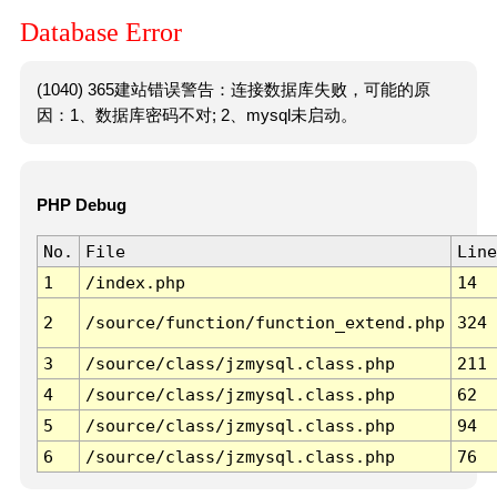
Database Error
(1040) 365建站错误警告：连接数据库失败，可能的原
因：1、数据库密码不对; 2、mysql未启动。
PHP Debug
No.
File
Line
1
/index.php
14
2
/source/function/function_extend.php
324
3
/source/class/jzmysql.class.php
211
4
/source/class/jzmysql.class.php
62
5
/source/class/jzmysql.class.php
94
6
/source/class/jzmysql.class.php
76