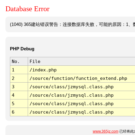
Database Error
(1040) 365建站错误警告：连接数据库失败，可能的原因：1、数
PHP Debug
No.
File
1
/index.php
2
/source/function/function_extend.php
3
/source/class/jzmysql.class.php
4
/source/class/jzmysql.class.php
5
/source/class/jzmysql.class.php
6
/source/class/jzmysql.class.php
www.365jz.com
已经将此