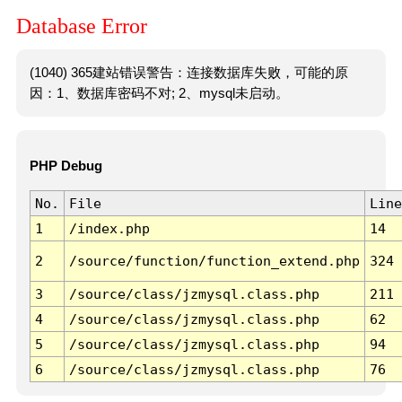
Database Error
(1040) 365建站错误警告：连接数据库失败，可能的原
因：1、数据库密码不对; 2、mysql未启动。
PHP Debug
No.
File
Line
1
/index.php
14
2
/source/function/function_extend.php
324
3
/source/class/jzmysql.class.php
211
4
/source/class/jzmysql.class.php
62
5
/source/class/jzmysql.class.php
94
6
/source/class/jzmysql.class.php
76