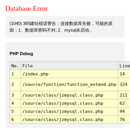
Database Error
(1040) 365建站错误警告：连接数据库失败，可能的原
因：1、数据库密码不对; 2、mysql未启动。
PHP Debug
No.
File
Line
1
/index.php
14
2
/source/function/function_extend.php
324
3
/source/class/jzmysql.class.php
211
4
/source/class/jzmysql.class.php
62
5
/source/class/jzmysql.class.php
94
6
/source/class/jzmysql.class.php
76