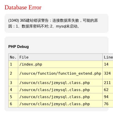
Database Error
(1040) 365建站错误警告：连接数据库失败，可能的原
因：1、数据库密码不对; 2、mysql未启动。
PHP Debug
No.
File
Line
1
/index.php
14
2
/source/function/function_extend.php
324
3
/source/class/jzmysql.class.php
211
4
/source/class/jzmysql.class.php
62
5
/source/class/jzmysql.class.php
94
6
/source/class/jzmysql.class.php
76