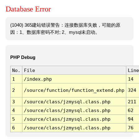
Database Error
(1040) 365建站错误警告：连接数据库失败，可能的原
因：1、数据库密码不对; 2、mysql未启动。
PHP Debug
No.
File
Line
1
/index.php
14
2
/source/function/function_extend.php
324
3
/source/class/jzmysql.class.php
211
4
/source/class/jzmysql.class.php
62
5
/source/class/jzmysql.class.php
94
6
/source/class/jzmysql.class.php
76