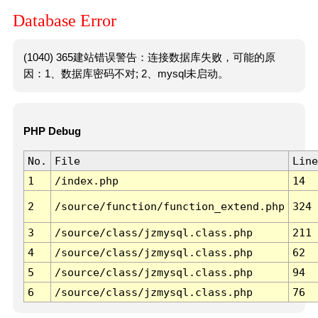
Database Error
(1040) 365建站错误警告：连接数据库失败，可能的原
因：1、数据库密码不对; 2、mysql未启动。
PHP Debug
No.
File
Line
1
/index.php
14
2
/source/function/function_extend.php
324
3
/source/class/jzmysql.class.php
211
4
/source/class/jzmysql.class.php
62
5
/source/class/jzmysql.class.php
94
6
/source/class/jzmysql.class.php
76