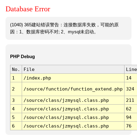
Database Error
(1040) 365建站错误警告：连接数据库失败，可能的原
因：1、数据库密码不对; 2、mysql未启动。
PHP Debug
No.
File
Line
1
/index.php
14
2
/source/function/function_extend.php
324
3
/source/class/jzmysql.class.php
211
4
/source/class/jzmysql.class.php
62
5
/source/class/jzmysql.class.php
94
6
/source/class/jzmysql.class.php
76