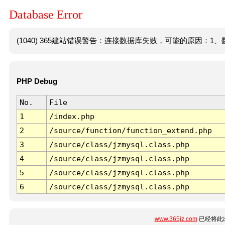
Database Error
(1040) 365建站错误警告：连接数据库失败，可能的原因：1、数
PHP Debug
No.
File
1
/index.php
2
/source/function/function_extend.php
3
/source/class/jzmysql.class.php
4
/source/class/jzmysql.class.php
5
/source/class/jzmysql.class.php
6
/source/class/jzmysql.class.php
www.365jz.com
已经将此