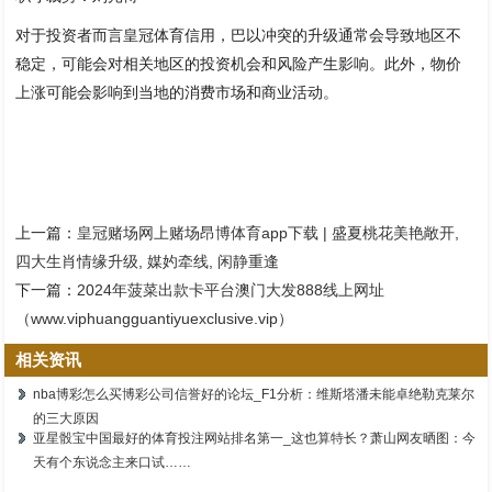
对于投资者而言皇冠体育信用，巴以冲突的升级通常会导致地区不
稳定，可能会对相关地区的投资机会和风险产生影响。此外，物价
上涨可能会影响到当地的消费市场和商业活动。
上一篇：
皇冠赌场网上赌场昂博体育app下载 | 盛夏桃花美艳敞开,
四大生肖情缘升级, 媒妁牵线, 闲静重逢
下一篇：
2024年菠菜出款卡平台澳门大发888线上网址
（www.viphuangguantiyuexclusive.vip）
相关资讯
nba博彩怎么买博彩公司信誉好的论坛_F1分析：维斯塔潘未能卓绝勒克莱尔
的三大原因
亚星骰宝中国最好的体育投注网站排名第一_这也算特长？萧山网友晒图：今
天有个东说念主来口试……