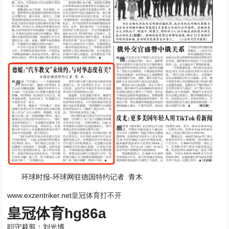
环球时报-环球网驻德国特约记者 青木
www.exzentriker.net
皇冠体育打不开
皇冠体育hg86a
职守裁剪：刘光博