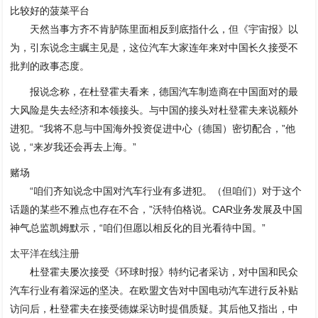
比较好的菠菜平台
天然当事方齐不肯胪陈里面相反到底指什么，但《宇宙报》以
为，引东说念主瞩主见是，这位汽车大家连年来对中国长久接受不
批判的政事态度。
报说念称，在杜登霍夫看来，德国汽车制造商在中国面对的最
大风险是失去经济和本领接头。与中国的接头对杜登霍夫来说额外
进犯。“我将不息与中国海外投资促进中心（德国）密切配合，”他
说，“来岁我还会再去上海。”
赌场
“咱们齐知说念中国对汽车行业有多进犯。（但咱们）对于这个
话题的某些不雅点也存在不合，”沃特伯格说。CAR业务发展及中国
神气总监凯姆默示，“咱们但愿以相反化的目光看待中国。”
太平洋在线注册
杜登霍夫屡次接受《环球时报》特约记者采访，对中国和民众
汽车行业有着深远的坚决。在欧盟文告对中国电动汽车进行反补贴
访问后，杜登霍夫在接受德媒采访时提倡质疑。其后他又指出，中