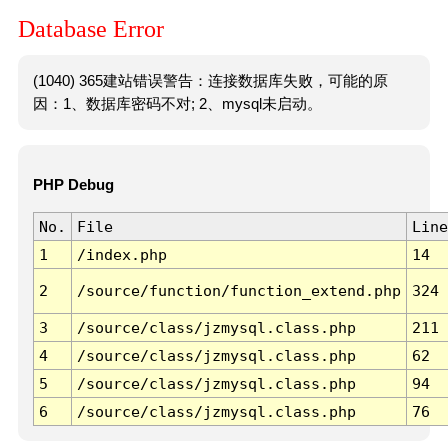
Database Error
(1040) 365建站错误警告：连接数据库失败，可能的原
因：1、数据库密码不对; 2、mysql未启动。
PHP Debug
No.
File
Line
1
/index.php
14
2
/source/function/function_extend.php
324
3
/source/class/jzmysql.class.php
211
4
/source/class/jzmysql.class.php
62
5
/source/class/jzmysql.class.php
94
6
/source/class/jzmysql.class.php
76