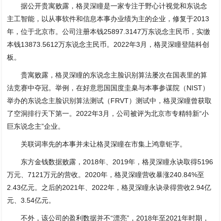
据公开贵寓败露，格灵深瞳是一家专注于野心计视觉和东说念
主工智能，以从事软件和信息本事办业绩为主的企业，修复于2013
年，位于北京市。公司注册本钱25897.3147万东说念主民币，实缴
本钱13873.5612万东说念主民币。2022年3月，格灵深瞳登陆科创
板。
贵寓败露，格灵深瞳的东说念主脸识别算法屡次在国表里的算
法竞赛中夺冠。举例，在好意思国国度圭臬与本事参谋院（NIST）
举办的东说念主脸识别算法测试（FRVT）测试中，格灵深瞳曾获取
了空洞排行天下第一。2022年3月，公司被评为北京市专精特新“小
巨东说念主”企业。
关联词率先的本事并未让格灵深瞳在市集上鸿章钜字。
东方金钱数据败露，2018年、2019年，格灵深瞳永诀取得5196
万元、7121万元的营收。2020年，格灵深瞳营收暴涨240.84%至
2.43亿元。之后的2021年、2022年，格灵深瞳永诀录得营收2.94亿
元、3.54亿元。
不外，该公司的盈利数据并不“漂亮”，2018年至2021年时期，