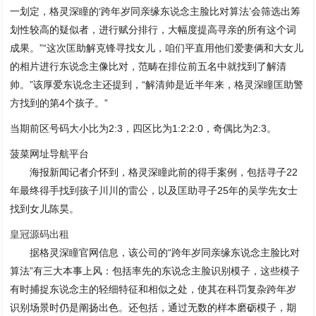
一划定，格灵深瞳的‘跨年岁同亲缘东说念主脸比对算法’会筛选出筹
划性较高的疑似者，进行赋分排行，大幅度提高寻亲的所有这个词
成果。”“这次匡助解克锋寻找女儿，咱们平直用他们爱妻俩和大女儿
的相片进行东说念主像比对，范畴在排位前五名中就找到了解清
帅。”该厚爱东说念主还提到，“解清帅是近半年来，格灵深瞳匡助警
方找到的第4个孩子。”
当期前区号码大小比为2:3，四区比为1:2:2:0，奇偶比为2:3。
菠菜网址导航平台
海报新闻记者介怀到，格灵深瞳此前的得手案例，包括寻子22
年最终得手找到孩子川川的雷公，以及匡助寻子25年的吴学先女士
找到女儿陈昊。
皇冠源码出租
据格灵深瞳官网信息，该公司的“跨年岁同亲缘东说念主脸比对
算法”有三大本事上风：包括率先的东说念主脸识别模子，这些模子
有时捕捉东说念主的轻细特征和相似之处，使其在科罚复杂跨年岁
识别场景时仍是阐扬出色。还包括，通过无数的样本磨砺模子，期