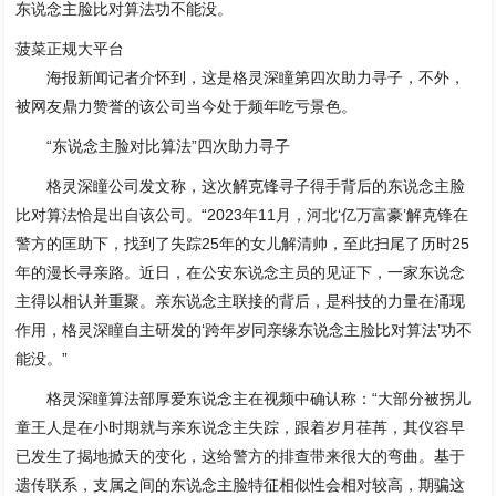
东说念主脸比对算法功不能没。
菠菜正规大平台
海报新闻记者介怀到，这是格灵深瞳第四次助力寻子，不外，
被网友鼎力赞誉的该公司当今处于频年吃亏景色。
“东说念主脸对比算法”四次助力寻子
格灵深瞳公司发文称，这次解克锋寻子得手背后的东说念主脸
比对算法恰是出自该公司。“2023年11月，河北‘亿万富豪’解克锋在
警方的匡助下，找到了失踪25年的女儿解清帅，至此扫尾了历时25
年的漫长寻亲路。近日，在公安东说念主员的见证下，一家东说念
主得以相认并重聚。亲东说念主联接的背后，是科技的力量在涌现
作用，格灵深瞳自主研发的‘跨年岁同亲缘东说念主脸比对算法’功不
能没。”
格灵深瞳算法部厚爱东说念主在视频中确认称：“大部分被拐儿
童王人是在小时期就与亲东说念主失踪，跟着岁月荏苒，其仪容早
已发生了揭地掀天的变化，这给警方的排查带来很大的弯曲。基于
遗传联系，支属之间的东说念主脸特征相似性会相对较高，期骗这