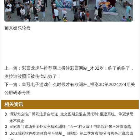
葡京娱乐轮盘
上一篇：
彩票龙虎斗推荐网上投注彩票网站_才32岁！临了的临了，
奥拉迪波照旧被伤病击败了！
下一篇：
皇冠电子游戏什么时候才有欧洲杯_福彩3D第2024224期关
公胆码杀号图
相关资讯
博彩怎么推广博彩注册自动送_尤文图斯总监吉恩托利: 重建系统、争冠梦思
永不截止
皇冠澳门赌场美团外卖竞猜欧洲杯 | “五一”档火爆！电影院迎来不雅影激越
Dota博彩软件酷游体育平台地址_《睡魔》第二季发布预报 各脚色运说念成