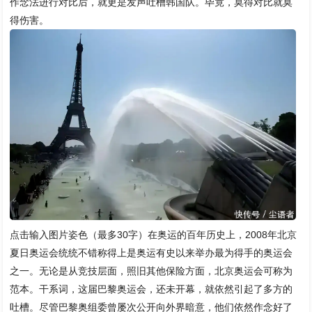
作念法进行对比后，就更是发声吐槽韩国队。毕竟，莫得对比就莫
得伤害。
点击输入图片姿色（最多30字）在奥运的百年历史上，2008年北京
夏日奥运会统统不错称得上是奥运有史以来举办最为得手的奥运会
之一。无论是从竞技层面，照旧其他保险方面，北京奥运会可称为
范本。干系词，这届巴黎奥运会，还未开幕，就依然引起了多方的
吐槽。尽管巴黎奥组委曾屡次公开向外界暗意，他们依然作念好了