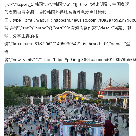
{"clk":"ksport_1:韩国","k":"韩国","u":""}],"title":"对比明显，中国奥运
代表团自带空调，转投韩国的乒球名将养息发声吐槽韩
国","type":"zmt","wapurl":"http://zm.news.so.com/7f0a2a7b929f798
育:乒球","zmt":{"brand":{},"cert":"体育鸿沟创作家","desc":"喝茶、聊
球，分享生存的格
调","fans_num":8187,"id":"1495030542","is_brand":"0","name":"尘
语
者","new_verify":"7","pic":"https://p9.img.360kuai.com/t01b8976b56560