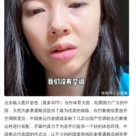
点击输入图片姿色（最多30字）当作体育大国，轮廓国力广大的中
国，天然为参赛通顺员提供了最为优质的保险。在巴黎奥组委放开
空调限度后，中国奥运代表团就采购了几百台国产空调前去巴黎奥
运村进行装配，尽最约莫力于为选手们提供一个好的休息环境。中
国奥运代表团的作念法，让不少别的国度和地区参赛通顺员相等养