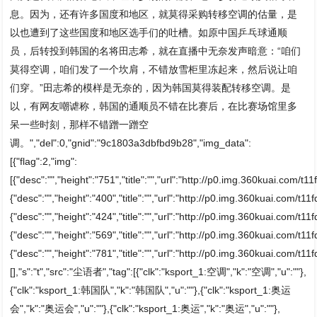
息。因为，还有许多国度和地区，就莫得采购转移空调的估量，是
以也遭到了这些国度和地区选手们的吐槽。如原中国乒乓球通顺
员，后转投到韩国的名将田志希，就在直播中无奈发声暗意：“咱们
莫得空调，咱们发了一个坎肩，不错放雪柜里冻起来，然后说让咱
们穿。”田志希的模样是无奈的，因为韩国莫得装配转移空调。是
以，有网友嘲谑称，韩国的通顺员不错在比赛后，在比赛场馆里多
呆一些时刻，那样不错蹭一蹭空
调。","del":0,"gnid":"9c1803a3dbfbd9b28","img_data":
[{"flag":2,"img":
[{"desc":"","height":"751","title":"","url":"http://p0.img.360kuai.co
{"desc":"","height":"400","title":"","url":"http://p0.img.360kuai.com
{"desc":"","height":"424","title":"","url":"http://p0.img.360kuai.com/
{"desc":"","height":"569","title":"","url":"http://p0.img.360kuai.com
{"desc":"","height":"781","title":"","url":"http://p0.img.360kuai.c
[],"s":"t","src":"尘语者","tag":[{"clk":"ksport_1:空调","k":"空调","u":""},
{"clk":"ksport_1:韩国队","k":"韩国队","u":""},{"clk":"ksport_1:奥运
会","k":"奥运会","u":""},{"clk":"ksport_1:奥运","k":"奥运","u":""},