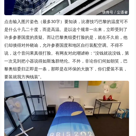
点击输入图片姿色（最多30字）要知谈，比赛技巧巴黎的温度可不
是什么十几二十度，而是高温。是以这个规章一出来，立即受到了
许多参赛国度的质疑。而让巴黎奥组委打脸的是，就在不久前，他
们却倏得对外晓谕，允许参赛国度和地区自行装配空调。不得不
说，这个音问果真很打脸。有网友对此嘲谑称：“没钱就说没钱，第
一次见到把小器说得如斯逸群绝伦。不外，非论你们何如朝笑，巴
黎奥组委归正即是一条，那即是在环保的大旗下，你们爱装不装，
要装就我方掏钱装”。