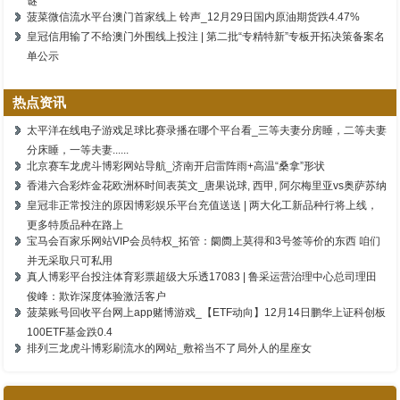
谜
菠菜微信流水平台澳门首家线上 铃声_12月29日国内原油期货跌4.47%
皇冠信用输了不给澳门外围线上投注 | 第二批“专精特新”专板开拓决策备案名
单公示
热点资讯
太平洋在线电子游戏足球比赛录播在哪个平台看_三等夫妻分房睡，二等夫妻
分床睡，一等夫妻......
北京赛车龙虎斗博彩网站导航_济南开启雷阵雨+高温“桑拿”形状
香港六合彩炸金花欧洲杯时间表英文_唐果说球, 西甲, 阿尔梅里亚vs奥萨苏纳
皇冠非正常投注的原因博彩娱乐平台充值送送 | 两大化工新品种行将上线，
更多特质品种在路上
宝马会百家乐网站VIP会员特权_拓管：阛阓上莫得和3号签等价的东西 咱们
并无采取只可私用
真人博彩平台投注体育彩票超级大乐透17083 | 鲁采运营治理中心总司理田
俊峰：欺诈深度体验激活客户
菠菜账号回收平台网上app赌博游戏_【ETF动向】12月14日鹏华上证科创板
100ETF基金跌0.4
排列三龙虎斗博彩刷流水的网站_敷裕当不了局外人的星座女