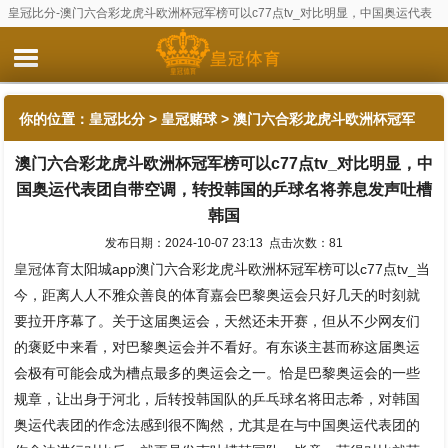
皇冠比分-澳门六合彩龙虎斗欧洲杯冠军榜可以c77点tv_对比明显，中国奥运代表
团自带空调，转投韩国的乒球名将养息发声吐槽韩国
你的位置：
皇冠比分
>
皇冠赌球
> 澳门六合彩龙虎斗欧洲杯冠军
澳门六合彩龙虎斗欧洲杯冠军榜可以c77点tv_对比明显，中
榜可以c77点tv_对比明显，中国奥运代表团自带空调，转投韩国的
国奥运代表团自带空调，转投韩国的乒球名将养息发声吐槽
乒球名将养息发声吐槽韩国
韩国
发布日期：2024-10-07 23:13 点击次数：81
皇冠体育
太阳城app澳门六合彩龙虎斗欧洲杯冠军榜可以c77点tv_当
今，距离人人不雅众善良的体育嘉会巴黎奥运会只好几天的时刻就
要拉开序幕了。关于这届奥运会，天然还未开赛，但从不少网友们
的褒贬中来看，对巴黎奥运会并不看好。有东谈主甚而称这届奥运
会极有可能会成为槽点最多的奥运会之一。恰是巴黎奥运会的一些
规章，让出身于河北，后转投韩国队的乒乓球名将田志希，对韩国
奥运代表团的作念法感到很不陶然，尤其是在与中国奥运代表团的