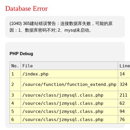
Database Error
(1040) 365建站错误警告：连接数据库失败，可能的原
因：1、数据库密码不对; 2、mysql未启动。
PHP Debug
No.
File
Line
1
/index.php
14
2
/source/function/function_extend.php
324
3
/source/class/jzmysql.class.php
211
4
/source/class/jzmysql.class.php
62
5
/source/class/jzmysql.class.php
94
6
/source/class/jzmysql.class.php
76