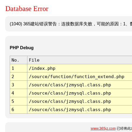
Database Error
(1040) 365建站错误警告：连接数据库失败，可能的原因：1、数
PHP Debug
No.
File
1
/index.php
2
/source/function/function_extend.php
3
/source/class/jzmysql.class.php
4
/source/class/jzmysql.class.php
5
/source/class/jzmysql.class.php
6
/source/class/jzmysql.class.php
www.365jz.com
已经将此