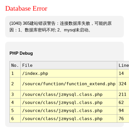
Database Error
(1040) 365建站错误警告：连接数据库失败，可能的原
因：1、数据库密码不对; 2、mysql未启动。
PHP Debug
No.
File
Line
1
/index.php
14
2
/source/function/function_extend.php
324
3
/source/class/jzmysql.class.php
211
4
/source/class/jzmysql.class.php
62
5
/source/class/jzmysql.class.php
94
6
/source/class/jzmysql.class.php
76