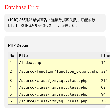
Database Error
(1040) 365建站错误警告：连接数据库失败，可能的原
因：1、数据库密码不对; 2、mysql未启动。
PHP Debug
No.
File
Line
1
/index.php
14
2
/source/function/function_extend.php
324
3
/source/class/jzmysql.class.php
211
4
/source/class/jzmysql.class.php
62
5
/source/class/jzmysql.class.php
94
6
/source/class/jzmysql.class.php
76