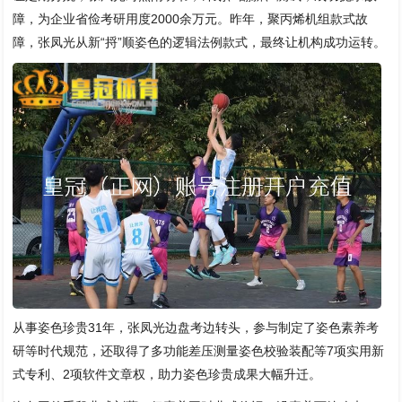
障，为企业省俭考研用度2000余万元。昨年，聚丙烯机组款式故
障，张凤光从新“捋”顺姿色的逻辑法例款式，最终让机构成功运转。
从事姿色珍贵31年，张凤光边盘考边转头，参与制定了姿色素养考
研等时代规范，还取得了多功能差压测量姿色校验装配等7项实用新
式专利、2项软件文章权，助力姿色珍贵成果大幅升迁。