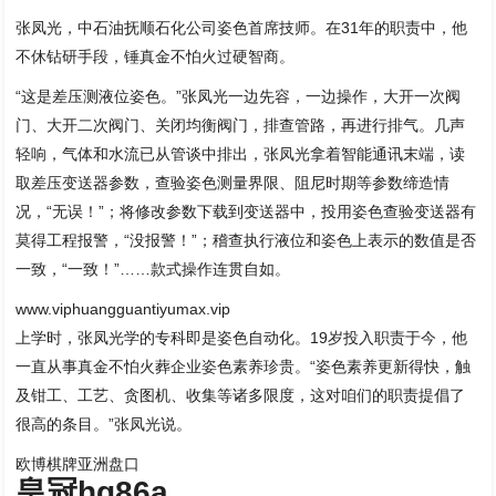
张凤光，中石油抚顺石化公司姿色首席技师。在31年的职责中，他
不休钻研手段，锤真金不怕火过硬智商。
“这是差压测液位姿色。”张凤光一边先容，一边操作，大开一次阀
门、大开二次阀门、关闭均衡阀门，排查管路，再进行排气。几声
轻响，气体和水流已从管谈中排出，张凤光拿着智能通讯末端，读
取差压变送器参数，查验姿色测量界限、阻尼时期等参数缔造情
况，“无误！”；将修改参数下载到变送器中，投用姿色查验变送器有
莫得工程报警，“没报警！”；稽查执行液位和姿色上表示的数值是否
一致，“一致！”……款式操作连贯自如。
www.viphuangguantiyumax.vip
上学时，张凤光学的专科即是姿色自动化。19岁投入职责于今，他
一直从事真金不怕火葬企业姿色素养珍贵。“姿色素养更新得快，触
及钳工、工艺、贪图机、收集等诸多限度，这对咱们的职责提倡了
很高的条目。”张凤光说。
欧博棋牌亚洲盘口
皇冠hg86a