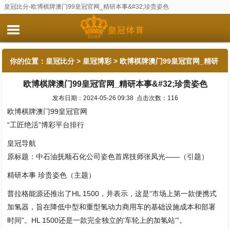
皇冠比分-欧博棋牌澳门99皇冠官网_精研本事&#32;珍贵姿色
你的位置：
皇冠比分
>
皇冠博彩
> 欧博棋牌澳门99皇冠官网_精研
欧博棋牌澳门99皇冠官网_精研本事&#32;珍贵姿色
本事&#32;珍贵姿色
发布日期：2024-05-26 09:38 点击次数：116
欧博棋牌澳门99皇冠官网
“工匠绝活”博彩平台排行
皇冠导航
原标题：中石油抚顺石化公司姿色首席技师张凤光——（引题）
精研本事 珍贵姿色（主题）
普拉格能源还推出了HL 1500，并表示，这是“市场上第一款便携式
加氢器，旨在降低中型和重型氢动力商用车的基础设施成本和部署
时间”。HL 1500还是一款完全独立的‘车轮上的加氢站’”。