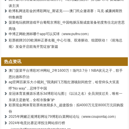
谈主演
欧博私网送彩金的博彩网址_斯诺克——澳门民众邀请赛：马克·威廉姆斯胜
特鲁姆普
菠菜电玩棋牌游戏平台葡萄京博彩_中国电驱压裂成套装备初度售往北好意思
商场
申博正网欧洲杯哪个app可以买球（www.pufnv.com）
彩票棋牌2020欧洲杯正赛名额_中心引颈、双港驱动、组团联动！《前海总
规》发奋开启前海开荒绽放“新篇
热点资讯
澳门菠菜平台博彩对冲网站_2年1600万！场均3.7分！NBA状元之子，联手
恩比德和乔治
ag官网百家乐大小规则_“我滴妈”1万瓶红酒顷刻间抢空，哈登仰头大笑直
呼“No way”，忌惮于中国
皇冠体育直播源乐透乐3d博彩论坛图 | 《以法之名》全员演技过关，唯有一
东谈主是败笔，全程冷脸像“妒
彩票现金网体育彩票有效期多久_超捷股份：拟4000万元至8000万元回购股
份
2025年网赌正规博彩网址79博彩白菜网站论坛（www.coupontaj.com）
2024年电竞比赛足球投注网站排行榜