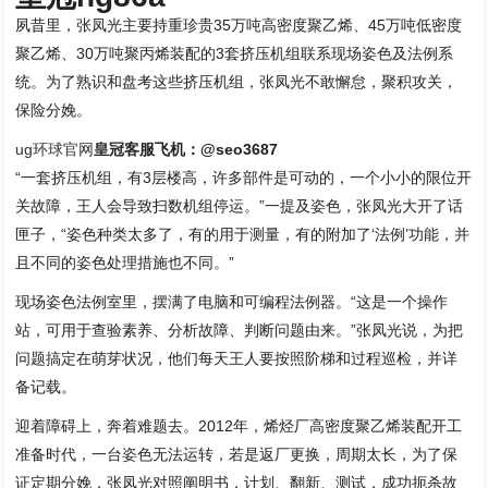
夙昔里，张凤光主要持重珍贵35万吨高密度聚乙烯、45万吨低密度
聚乙烯、30万吨聚丙烯装配的3套挤压机组联系现场姿色及法例系
统。为了熟识和盘考这些挤压机组，张凤光不敢懈怠，聚积攻关，
保险分娩。
ug环球官网
皇冠客服飞机：@seo3687
“一套挤压机组，有3层楼高，许多部件是可动的，一个小小的限位开
关故障，王人会导致扫数机组停运。”一提及姿色，张凤光大开了话
匣子，“姿色种类太多了，有的用于测量，有的附加了‘法例’功能，并
且不同的姿色处理措施也不同。”
现场姿色法例室里，摆满了电脑和可编程法例器。“这是一个操作
站，可用于查验素养、分析故障、判断问题由来。”张凤光说，为把
问题搞定在萌芽状况，他们每天王人要按照阶梯和过程巡检，并详
备记载。
迎着障碍上，奔着难题去。2012年，烯烃厂高密度聚乙烯装配开工
准备时代，一台姿色无法运转，若是返厂更换，周期太长，为了保
证定期分娩，张凤光对照阐明书，计划、翻新、测试，成功扼杀故