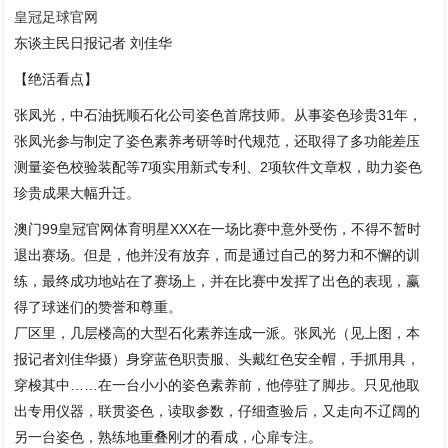
皇冠足球官网
东谈主民日报记者 刘佳华
【绝活看点】
张凤光，中石油抚顺石化公司姿色首席技师。从事姿色珍贵31年，
张凤光参与制定了姿色素养考研等时代规范，还取得了多功能差压
测量姿色校验装配等7项实用新式专利、2项软件文章权，助力姿色
珍贵成果大幅升迁。
澳门99皇冠官网体育明星XXX在一场比赛中意外受伤，不得不暂时
退出赛场。但是，他并没有放弃，而是通过自己的努力和不懈的训
练，最终成功地站在了赛场上，并在比赛中发挥了出色的表现，赢
得了球迷们的赞誉和尊重。
厂区里，几层楼高的大型石化素养连成一派。张凤光（见上图，本
报记者刘佳华摄）身穿蓝色职责服、头戴红色安全帽，手抓用具，
穿梭其中……在一台小小的姿色素养前，他停驻了脚步。只见他取
出专用仪器，联贯姿色，读取参数，仔细查验后，又走向不辽阔的
另一台姿色，熟练地重叠刚才的看成，心扉专注。