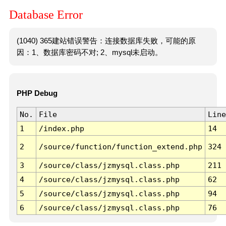
Database Error
(1040) 365建站错误警告：连接数据库失败，可能的原
因：1、数据库密码不对; 2、mysql未启动。
PHP Debug
No.
File
Line
1
/index.php
14
2
/source/function/function_extend.php
324
3
/source/class/jzmysql.class.php
211
4
/source/class/jzmysql.class.php
62
5
/source/class/jzmysql.class.php
94
6
/source/class/jzmysql.class.php
76