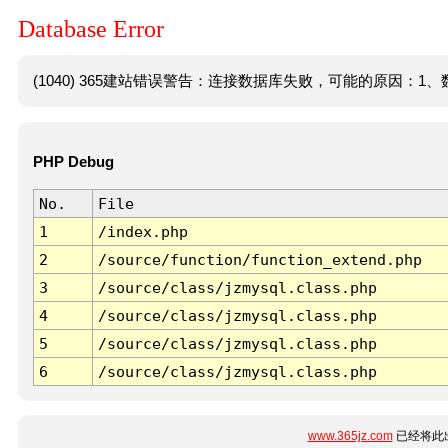
Database Error
(1040) 365建站错误警告：连接数据库失败，可能的原因：1、数
PHP Debug
No.
File
1
/index.php
2
/source/function/function_extend.php
3
/source/class/jzmysql.class.php
4
/source/class/jzmysql.class.php
5
/source/class/jzmysql.class.php
6
/source/class/jzmysql.class.php
www.365jz.com
已经将此