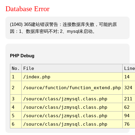
Database Error
(1040) 365建站错误警告：连接数据库失败，可能的原
因：1、数据库密码不对; 2、mysql未启动。
PHP Debug
No.
File
Line
1
/index.php
14
2
/source/function/function_extend.php
324
3
/source/class/jzmysql.class.php
211
4
/source/class/jzmysql.class.php
62
5
/source/class/jzmysql.class.php
94
6
/source/class/jzmysql.class.php
76