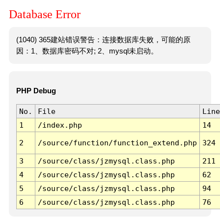
Database Error
(1040) 365建站错误警告：连接数据库失败，可能的原
因：1、数据库密码不对; 2、mysql未启动。
PHP Debug
No.
File
Line
1
/index.php
14
2
/source/function/function_extend.php
324
3
/source/class/jzmysql.class.php
211
4
/source/class/jzmysql.class.php
62
5
/source/class/jzmysql.class.php
94
6
/source/class/jzmysql.class.php
76