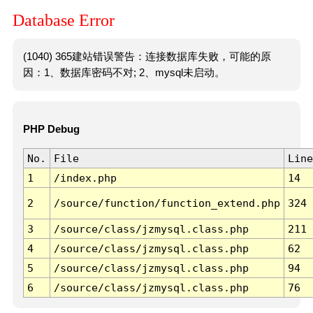
Database Error
(1040) 365建站错误警告：连接数据库失败，可能的原
因：1、数据库密码不对; 2、mysql未启动。
PHP Debug
No.
File
Line
1
/index.php
14
2
/source/function/function_extend.php
324
3
/source/class/jzmysql.class.php
211
4
/source/class/jzmysql.class.php
62
5
/source/class/jzmysql.class.php
94
6
/source/class/jzmysql.class.php
76